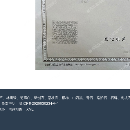
工艺、林州绿、芝麻白、锯刨石、荔枝面、楼梯、山西黑、青石、路沿石、石碑、树坑
4
免责声明
豫ICP备2020030234号-1
网络
网站地图
XML