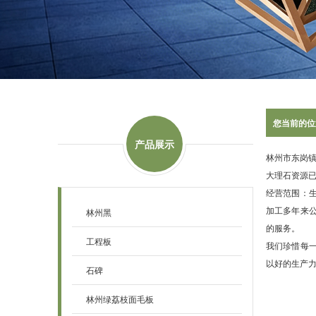
您当前的位
产品展示
林州市东岗
大理石资源
经营范围：
加工多年来
林州黑
的服务。
工程板
我们珍惜每
以好的生产力
石碑
林州绿荔枝面毛板