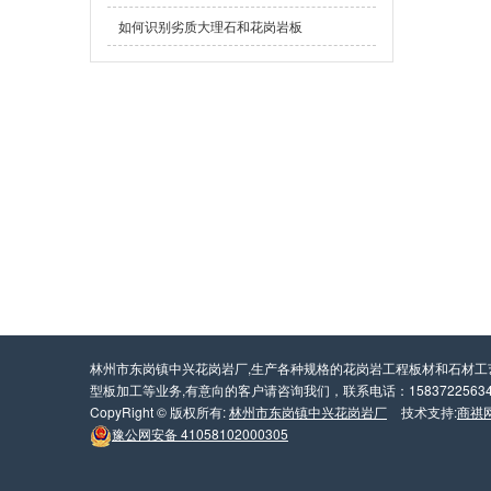
如何识别劣质大理石和花岗岩板
林州市东岗镇中兴花岗岩厂,生产各种规格的花岗岩工程板材和石材
型板加工等业务,有意向的客户请咨询我们，联系电话：1583722563
CopyRight © 版权所有:
林州市东岗镇中兴花岗岩厂
技术支持:
商祺
豫公网安备
41058102000305